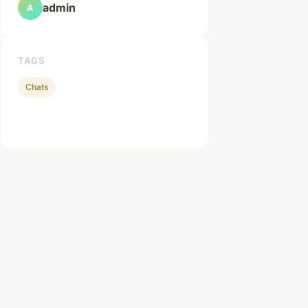
admin
A
TAGS
Chats