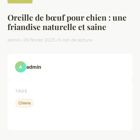
Oreille de bœuf pour chien : une
friandise naturelle et saine
admin
•
26 février 2025
•
5 min de lecture
admin
A
TAGS
Chiens