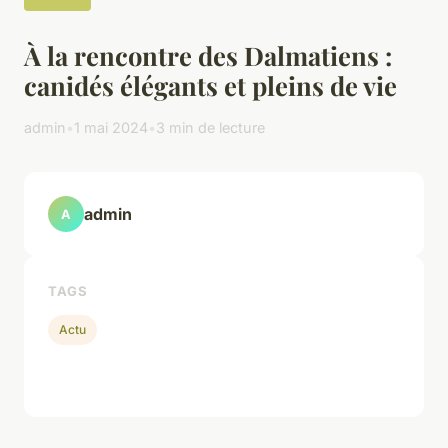
À la rencontre des Dalmatiens :
canidés élégants et pleins de vie
admin
•
1 mai 2024
•
3 min de lecture
admin
A
TAGS
Actu