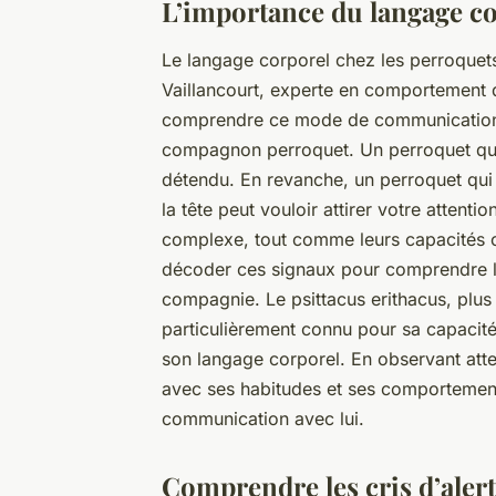
L’importance du langage co
Le
langage corporel
chez les perroquet
Vaillancourt, experte en comportement d
comprendre ce mode de communication p
compagnon perroquet. Un perroquet qui s
détendu. En revanche, un perroquet qui 
la tête peut vouloir attirer votre attent
complexe, tout comme leurs capacités co
décoder ces signaux pour comprendre le
compagnie. Le
psittacus erithacus
, plu
particulièrement connu pour sa capacité
son langage corporel. En observant atte
avec ses habitudes et ses comportement
communication avec lui.
Comprendre les cris d’aler