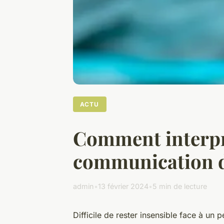
ACTU
Comment interpr
communication d
admin
•
13 février 2024
•
5 min de lecture
Difficile de rester insensible face à un