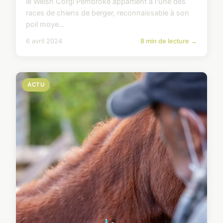
le Welsh Corgi Pembroke appartient à l'une des
races de chiens de berger, reconnaissable à son
poil moye...
6 avril 2024
8 min de lecture →
ACTU