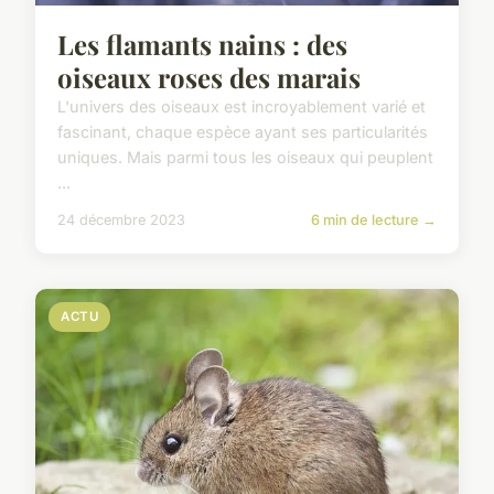
Les flamants nains : des
oiseaux roses des marais
L'univers des oiseaux est incroyablement varié et
fascinant, chaque espèce ayant ses particularités
uniques. Mais parmi tous les oiseaux qui peuplent
...
24 décembre 2023
6 min de lecture →
ACTU