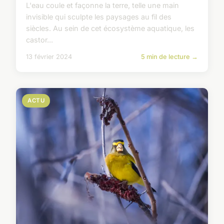
L'eau coule et façonne la terre, telle une main
invisible qui sculpte les paysages au fil des
siècles. Au sein de cet écosystème aquatique, les
castor...
13 février 2024
5 min de lecture →
ACTU