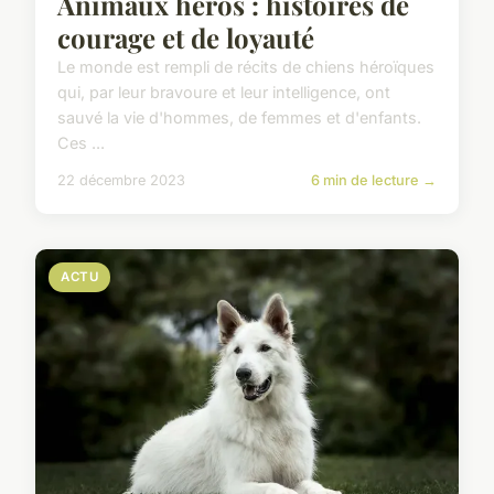
Animaux héros : histoires de
courage et de loyauté
Le monde est rempli de récits de chiens héroïques
qui, par leur bravoure et leur intelligence, ont
sauvé la vie d'hommes, de femmes et d'enfants.
Ces ...
22 décembre 2023
6 min de lecture →
ACTU