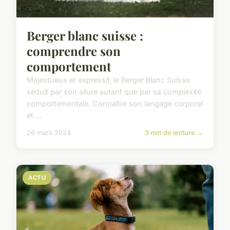
Berger blanc suisse :
comprendre son
comportement
Majestueux et expressif, le Berger Blanc Suisse
séduit par son allure autant que par sa complexité
comportementale. Connaître son langage corporel
et ...
26 mars 2024
3 min de lecture →
ACTU