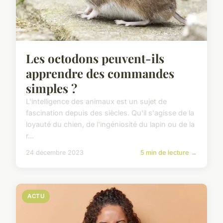
Les octodons peuvent-ils
apprendre des commandes
simples ?
L'intelligence des animaux est un sujet de
fascination depuis des siècles. Qu'il s'agisse de la
loyauté du chien, de l'ingéniosité du lapin ou de la
r...
24 décembre 2023
5 min de lecture →
ACTU