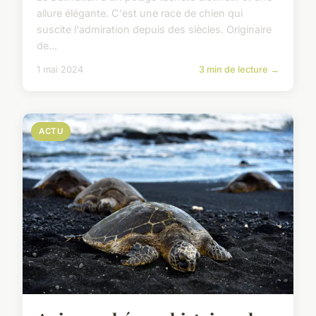
allure élégante. C'est une race de chien qui
suscite l'admiration depuis des siècles. Originaire
de...
1 mai 2024
3 min de lecture →
ACTU